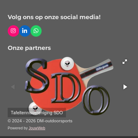
Volg ons op onze social media!
I
L
W
n
i
h
s
n
a
Onze partners
t
k
t
a
e
s
g
d
A
r
I
p
a
n
p
m
Tafeltennisvereniging SDO
© 2024 - 2026 DM-outdoorsports
Powered by
JouwWeb