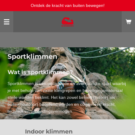
Ontdek de kracht van buiten bewegen!
Ga
direct
naar
de
hoofdinhoud
Sportklimmen
Wat is sportklimmen?
Sportklimmen is een uitdagende en avontuurlijke sport waarbij
je met behulp van vaste klimgrepen en beveiligingsmateriaal
steile wanden beklimt. Het kan zowel binnen (indoor) als
buiten (outdoor) beoefend worden en combineert kracht,
techniek en uithoudingsvermogen.
Indoor klimmen