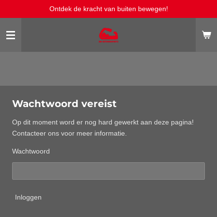
Ontdek de kracht van buiten bewegen!
Ga
direct
naar
de
hoofdinhoud
Wachtwoord vereist
Op dit moment word er nog hard gewerkt aan deze pagina!
Contacteer ons voor meer informatie.
Wachtwoord
Inloggen