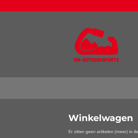
Ga
direct
naar
de
hoofdinhoud
Winkelwagen
Er zitten geen artikelen (meer) in 